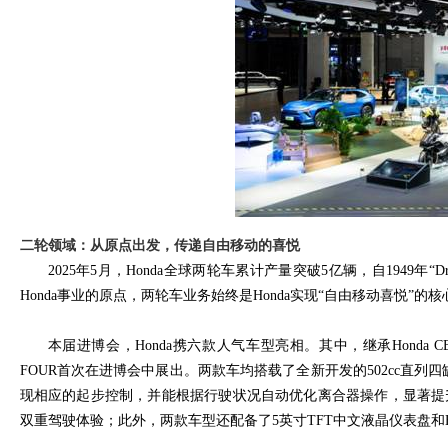
二轮领域：从原点出发，传递自由移动的喜悦
2025
年
5
月，
Honda
全球两轮车累计产量突破
5
亿辆，自
1949
年“
D
Honda
事业的原点，两轮车业务始终是
Honda
实现“自由移动喜悦”的
本届进博会，
Honda
携六款人气车型亮相。其中，继承
Honda C
FOUR
首次在进博会中展出。两款车均搭载了全新开发的
502cc
直列四
现相应的起步控制，并能根据行驶状况自动优化离合器操作，显著提
双重驾驶体验；此外，两款车型还配备了
5
英寸
TFT
中文液晶仪表盘和