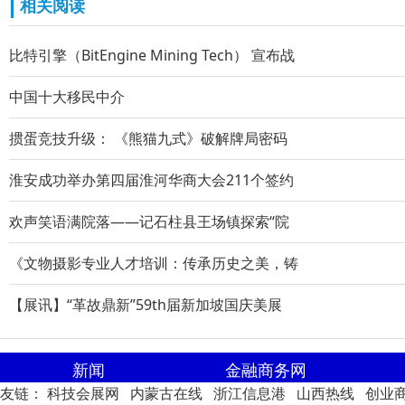
相关阅读
比特引擎（BitEngine Mining Tech） 宣布战
中国十大移民中介
掼蛋竞技升级： 《熊猫九式》破解牌局密码
淮安成功举办第四届淮河华商大会211个签约
欢声笑语满院落——记石柱县王场镇探索“院
《文物摄影专业人才培训：传承历史之美，铸
【展讯】“革故鼎新”59th届新加坡国庆美展
新闻
金融商务网
友链：
科技会展网
内蒙古在线
浙江信息港
山西热线
创业